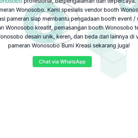
Wonosobo
profesional, berpengalaman dan terpercaya. B
ameran Wonosobo. Kami spesialis vendor booth Wono
si pameran siap membantu pengadaan booth event / 
 Wonosobo kreatif, pemasangan booth Wonosobo tepa
nosobo desain unik, keren, dan beda dari lainnya di
pameran Wonosobo Bumi Kreasi sekarang juga!
Chat via WhatsApp