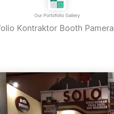
Our Portofolio Gallery
ofolio Kontraktor Booth Pame