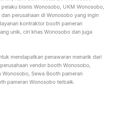
ma pelaku bisnis Wonosobo, UKM Wonosobo,
dan perusahaan di Wonosobo yang ingin
layanan kontraktor booth pameran
ng unik, ciri khas Wonosobo dan juga
ntuk mendapatkan penawaran menarik dari
i perusahaan vendor booth Wonosobo,
an Wonosobo, Sewa Booth pameran
th pameran Wonosobo terbaik.