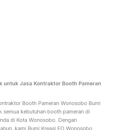
k untuk Jasa Kontraktor Booth Pameran
Kontraktor Booth Pameran Wonosobo Bumi
ntuk semua kebutuhan booth pameran di
nda di Kota Wonosobo. Dengan
 tahun, kami Bumi Kreasi EO Wonosobo