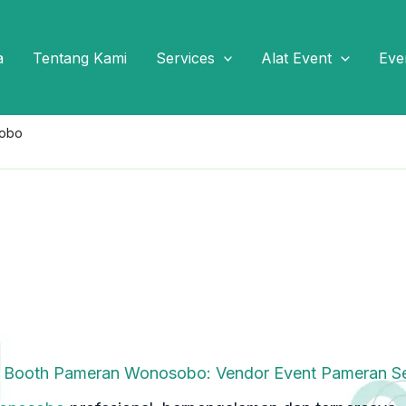
a
Tentang Kami
Services
Alat Event
Eve
sobo
r Booth Pameran Wonosobo: Vendor Event Pameran 