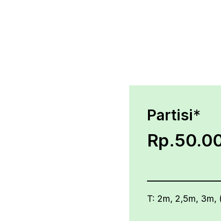
Partisi
*
Rp.50.00
T: 2m, 2,5m, 3m, 