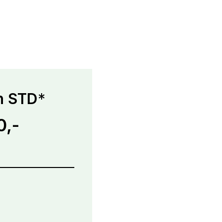
h STD
*
0,-