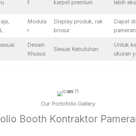
yu
f
karpet premium
lebih eks
aja,
Modula
Display produk, rak
Dapat di
PL
r
brosur
pameran
sesuai
Desain
Untuk k
Sesuai Kebutuhan
Khusus
ukuran y
Our Portofolio Gallery
folio Booth Kontraktor Pamer