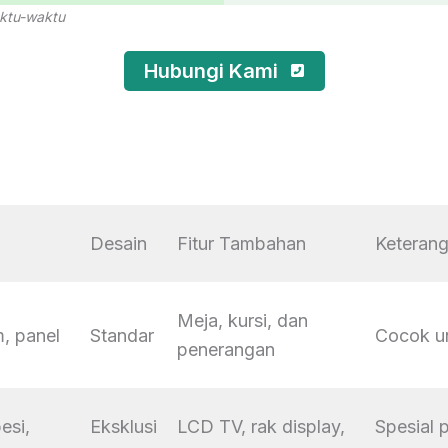
ktu-waktu
Hubungi Kami
Desain
Fitur Tambahan
Keteran
Meja, kursi, dan
m, panel
Standar
Cocok un
penerangan
esi,
Eksklusi
LCD TV, rak display,
Spesial 