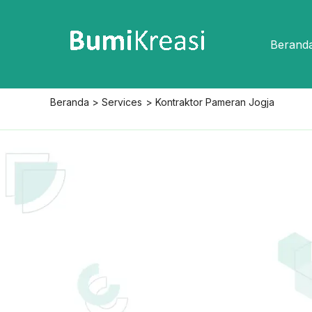
Lewati
ke
Berand
konten
Beranda
Services
Kontraktor Pameran Jogja