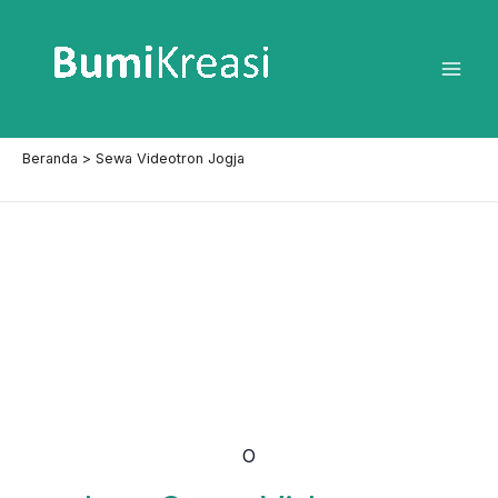
Lewati
ke
konten
Mai
Men
Beranda
Sewa Videotron Jogja
O