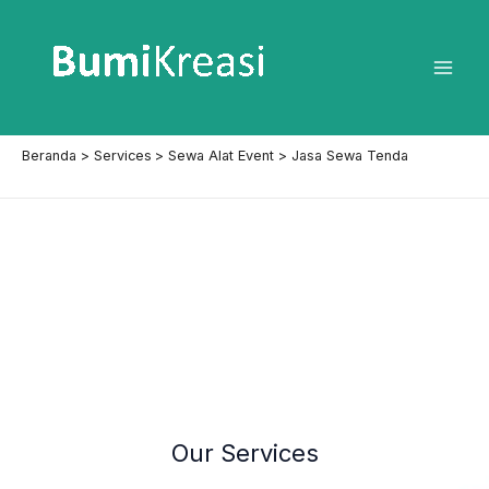
Lewati
ke
konten
Mai
Men
Beranda
Services
Sewa Alat Event
Jasa Sewa Tenda
Our Services