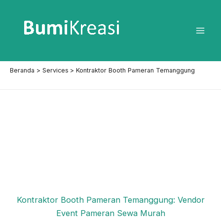
Lewati
ke
konten
Mai
Men
Beranda
Services
Kontraktor Booth Pameran Temanggung
Kontraktor Booth Pameran Temanggung: Vendor
Event Pameran Sewa Murah