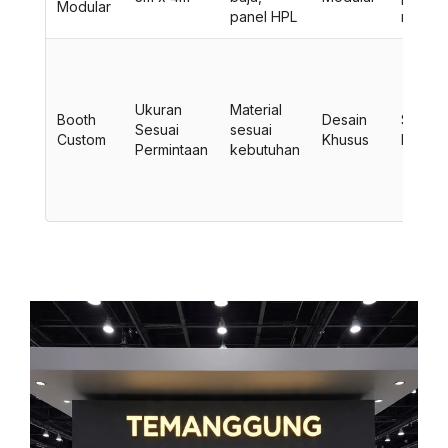
Modular
panel HPL
rak br
Ukuran
Material
Booth
Desain
Sesuai
Sesuai
sesuai
Custom
Khusus
Kebutu
Permintaan
kebutuhan