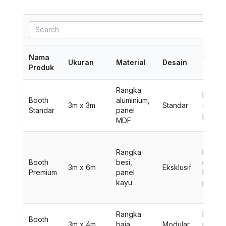
Nama
Fitur
Ukuran
Material
Desain
Produk
Tamba
Rangka
Meja, k
Booth
aluminium,
3m x 3m
Standar
dan
Standar
panel
pener
MDF
Rangka
LCD TV
Booth
besi,
rak dis
3m x 6m
Eksklusif
Premium
panel
karpet
kayu
premi
Rangka
Displa
Booth
3m x 4m
baja,
Modular
produk