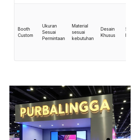
Ukuran
Material
Booth
Desain
Sesuai
Sesuai
sesuai
Custom
Khusus
Kebutu
Permintaan
kebutuhan