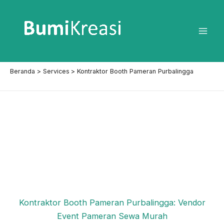
Lewati
ke
konten
Mai
Men
Beranda
Services
Kontraktor Booth Pameran Purbalingga
Kontraktor Booth Pameran Purbalingga: Vendor
Event Pameran Sewa Murah