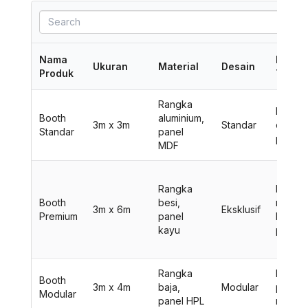
Nama
Fitur
Ukuran
Material
Desain
Produk
Tamba
Rangka
Meja, k
Booth
aluminium,
3m x 3m
Standar
dan
Standar
panel
pener
MDF
Rangka
LCD TV
Booth
besi,
rak dis
3m x 6m
Eksklusif
Premium
panel
karpet
kayu
premi
Rangka
Displa
Booth
3m x 4m
baja,
Modular
produk
Modular
panel HPL
rak br