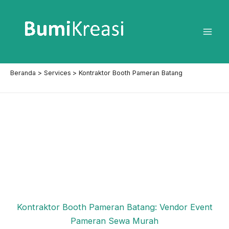
Lewati
ke
konten
Mai
Men
Beranda
Services
Kontraktor Booth Pameran Batang
Kontraktor Booth Pameran Batang: Vendor Event
Pameran Sewa Murah