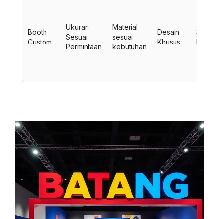
Ukuran
Material
Booth
Desain
Sesuai
Sesuai
sesuai
Custom
Khusus
Kebutu
Permintaan
kebutuhan