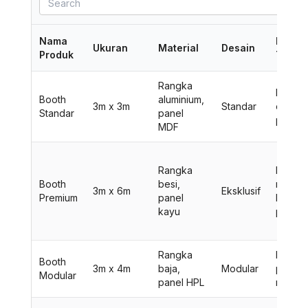
Nama
Fitur
Ukuran
Material
Desain
Produk
Tamba
Rangka
Meja, k
Booth
aluminium,
3m x 3m
Standar
dan
Standar
panel
pener
MDF
Rangka
LCD TV
Booth
besi,
rak dis
3m x 6m
Eksklusif
Premium
panel
karpet
kayu
premi
Rangka
Displa
Booth
3m x 4m
baja,
Modular
produk
Modular
panel HPL
rak br