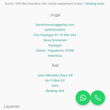
Event, Gift Merchandise dan rental equipment event.
Tentang kami
.
Jogja
bumikreasieo@gmail.com
628112512610
Pos Piyungan RT 01 RW 004
Desa Srimartani
Piyungan
Bantul
,
Yogyakarta
55198
Indonesia
Bali
Jalan Merdeka Raya VIII
No 5 Blok K2
Kuta
Badung
,
Bali
Layanan