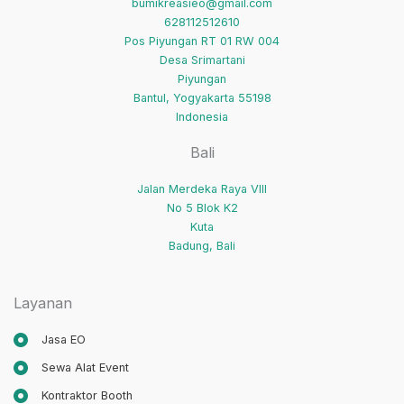
bumikreasieo@gmail.com
628112512610
Pos Piyungan RT 01 RW 004
Desa Srimartani
Piyungan
Bantul
,
Yogyakarta
55198
Indonesia
Bali
Jalan Merdeka Raya VIII
No 5 Blok K2
Kuta
Badung
,
Bali
Layanan
Jasa EO
Sewa Alat Event
Kontraktor Booth