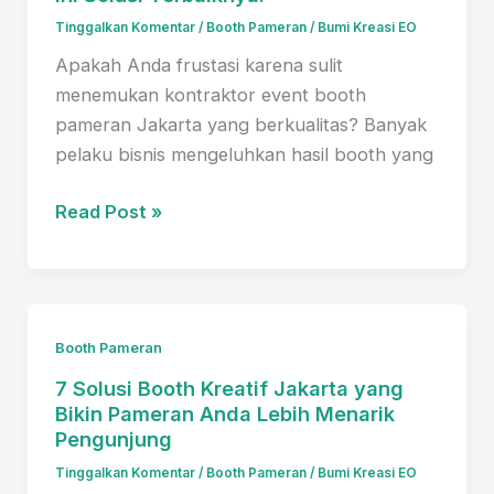
Solusi
Tinggalkan Komentar
/
Booth Pameran
/
Bumi Kreasi EO
Terbaik
di
Apakah Anda frustasi karena sulit
Sini!
menemukan kontraktor event booth
pameran Jakarta yang berkualitas? Banyak
pelaku bisnis mengeluhkan hasil booth yang
Bingung
Read Post »
Mencari
Kontraktor
Event
Booth
Booth Pameran
Pameran
7 Solusi Booth Kreatif Jakarta yang
Jakarta
Bikin Pameran Anda Lebih Menarik
yang
Pengunjung
Andal?
Tinggalkan Komentar
/
Booth Pameran
/
Bumi Kreasi EO
Ini