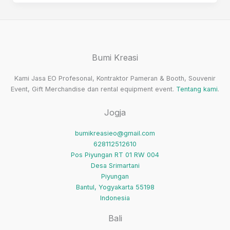
Vendor
Booth
Pameran
Jakarta
Bumi Kreasi
Terbaik
&
Kami Jasa EO Profesonal, Kontraktor Pameran & Booth, Souvenir
Terpercaya
Event, Gift Merchandise dan rental equipment event.
Tentang kami
.
2025
Jogja
bumikreasieo@gmail.com
628112512610
Pos Piyungan RT 01 RW 004
Desa Srimartani
Piyungan
Bantul
,
Yogyakarta
55198
Indonesia
Bali