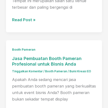
Kesuksesan
Tempat ini merupakan salah satu venue
Acara
terbesar dan paling bergengsi di
Info
Read Post »
Lengkap
Pameran
Jakarta
Convention
Booth Pameran
Center
Jasa Pembuatan Booth Pameran
dari
Profesional untuk Bisnis Anda
Awal
hingga
Tinggalkan Komentar
/
Booth Pameran
/
Bumi Kreasi EO
Akhir
Apakah Anda sedang mencari jasa
pembuatan booth pameran yang berkualitas
untuk event bisnis Anda? Booth pameran
bukan sekadar tempat display