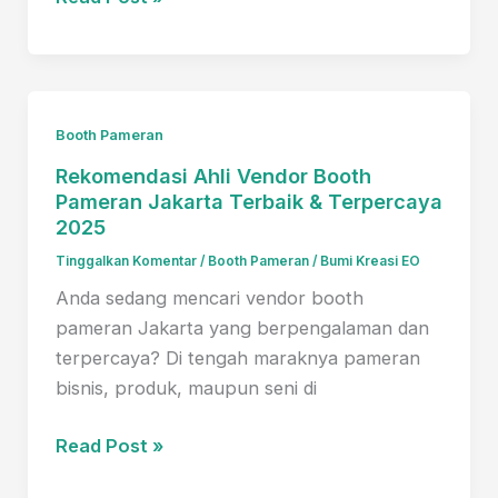
Pameran
Jakarta
yang
Memukau:
Booth Pameran
Rahasia
Rekomendasi Ahli Vendor Booth
Sukses
Pameran Jakarta Terbaik & Terpercaya
Pameran
2025
yang
Tinggalkan Komentar
/
Booth Pameran
/
Bumi Kreasi EO
Tidak
Banyak
Anda sedang mencari vendor booth
Orang
pameran Jakarta yang berpengalaman dan
Tahu:!
terpercaya? Di tengah maraknya pameran
bisnis, produk, maupun seni di
Rekomendasi
Read Post »
Ahli