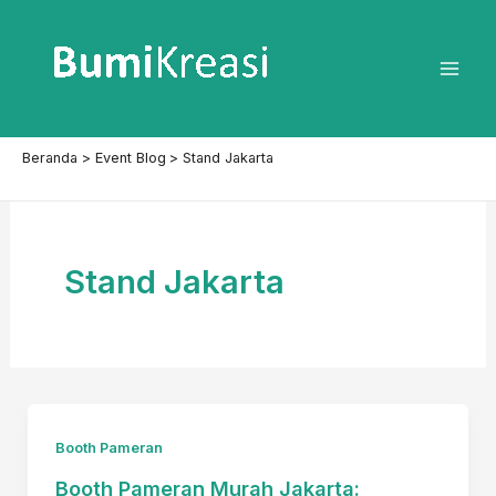
Lewati
ke
konten
Mai
Men
Beranda
Event Blog
Stand Jakarta
Stand Jakarta
Booth Pameran
Booth Pameran Murah Jakarta: