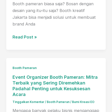
Solusi
Booth pameran biasa saja? Bosan dengan
Terbaiknya!
desain yang itu-itu saja? Booth kreatif
Jakarta bisa menjadi solusi untuk membuat
brand Anda
7
Read Post »
Solusi
Booth
Kreatif
Jakarta
Booth Pameran
yang
Event Organizer Booth Pameran: Mitra
Bikin
Terbaik yang Sering Diremehkan
Pameran
Padahal Penting untuk Kesuksesan
Anda
Acara
Lebih
Tinggalkan Komentar
/
Booth Pameran
/
Bumi Kreasi EO
Menarik
Mengapa banyak pelaku bisnis menganggap
Pengunjung