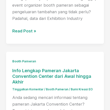
event organizer booth pameran sebagai
pengeluaran tambahan yang tidak perlu?
Padahal, data dari Exhibition Industry
Event
Read Post »
Organizer
Booth
Pameran:
Mitra
Booth Pameran
Terbaik
Info Lengkap Pameran Jakarta
yang
Convention Center dari Awal hingga
Sering
Akhir
Diremehkan
Tinggalkan Komentar
/
Booth Pameran
/
Bumi Kreasi EO
Padahal
Penting
Anda sedang mencari informasi tentang
untuk
pameran Jakarta Convention Center?