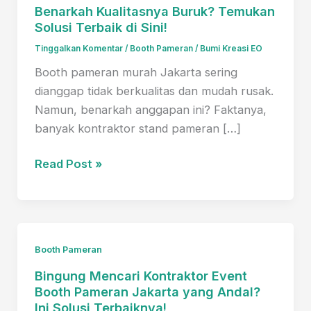
Benarkah Kualitasnya Buruk? Temukan
Solusi Terbaik di Sini!
Tinggalkan Komentar
/
Booth Pameran
/
Bumi Kreasi EO
Booth pameran murah Jakarta sering
dianggap tidak berkualitas dan mudah rusak.
Namun, benarkah anggapan ini? Faktanya,
banyak kontraktor stand pameran […]
Booth
Read Post »
Pameran
Murah
Jakarta:
Benarkah
Booth Pameran
Kualitasnya
Bingung Mencari Kontraktor Event
Buruk?
Booth Pameran Jakarta yang Andal?
Temukan
Ini Solusi Terbaiknya!