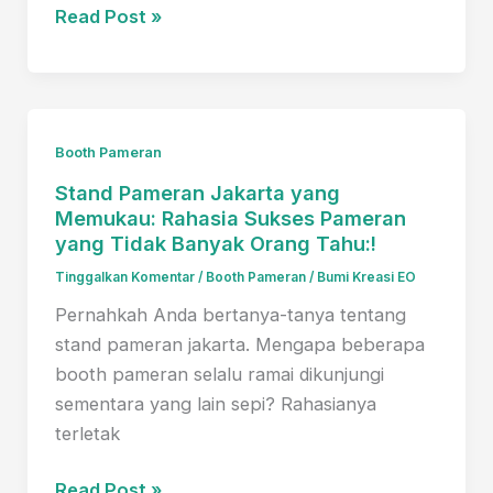
Jasa
Read Post »
Pembuatan
Booth
Pameran
Profesional
Booth Pameran
untuk
Stand Pameran Jakarta yang
Bisnis
Memukau: Rahasia Sukses Pameran
Anda
yang Tidak Banyak Orang Tahu:!
Tinggalkan Komentar
/
Booth Pameran
/
Bumi Kreasi EO
Pernahkah Anda bertanya-tanya tentang
stand pameran jakarta. Mengapa beberapa
booth pameran selalu ramai dikunjungi
sementara yang lain sepi? Rahasianya
terletak
Stand
Read Post »