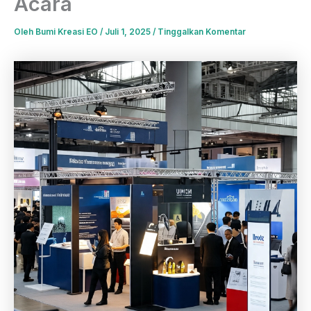
Acara
Oleh
Bumi Kreasi EO
/
Juli 1, 2025
/
Tinggalkan Komentar