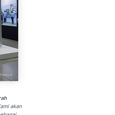
rah
Kami akan
sebagai