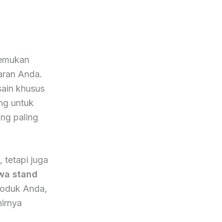
nemukan
aran Anda.
sain khusus
ing untuk
ng paling
 tetapi juga
wa stand
roduk Anda,
irnya