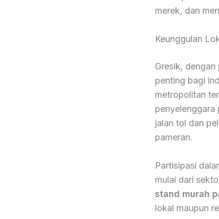
merek, dan meni
Keunggulan Loka
Gresik, dengan 
penting bagi i
metropolitan te
penyelenggara p
jalan tol dan p
pameran.
Partisipasi da
mulai dari sekt
stand murah p
lokal maupun re