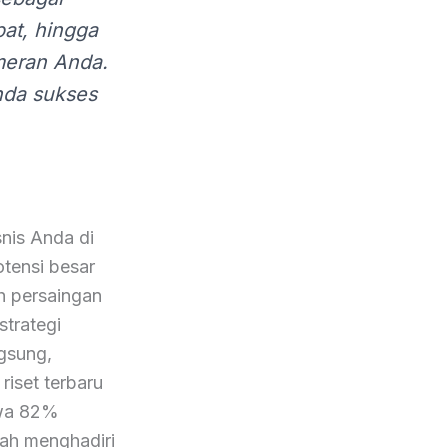
pat, hingga
meran Anda.
nda sukses
nis Anda di
tensi besar
h persaingan
strategi
gsung,
riset terbaru
hwa 82%
lah menghadiri