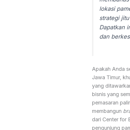
lokasi pam
strategi j
Dapatkan i
dan berkes
Apakah Anda se
Jawa Timur, khu
yang ditawarka
bisnis yang sem
pemasaran pali
membangun
br
dari Center fo
pengunjung pam