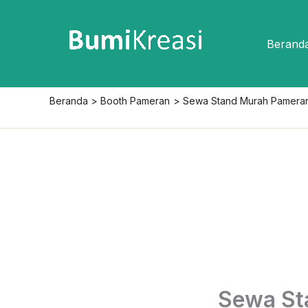
Lewati
ke
Berand
konten
Beranda
Booth Pameran
Sewa Stand Murah Pameran G
Sewa St