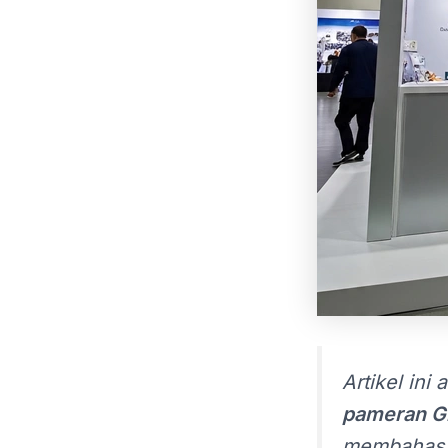
Artikel in
pameran G
membahas b