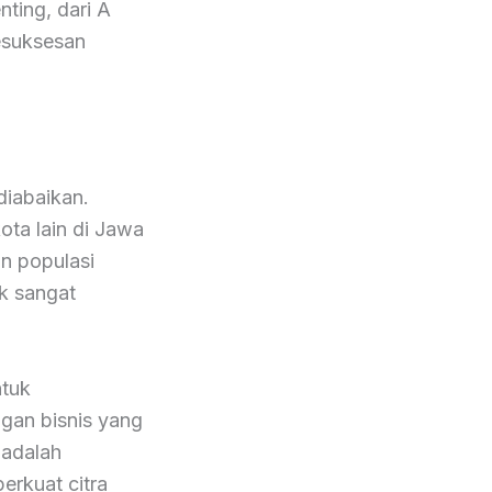
ting, dari A
esuksesan
diabaikan.
ota lain di Jawa
n populasi
ik sangat
tuk
ngan bisnis yang
 adalah
rkuat citra