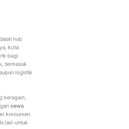
adalah hub
ya, kota
rik bagi
k, termasuk
aupun logistik
ng beragam,
engan
sewa
kan konsumen
s lain untuk