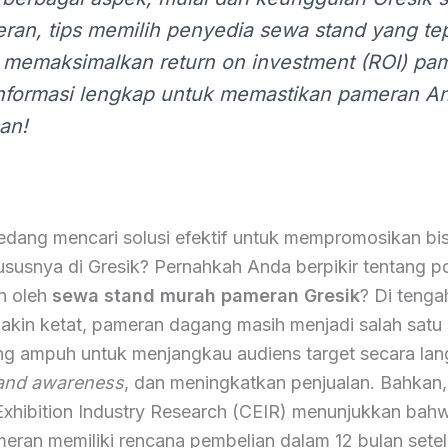
eran, tips memilih penyedia sewa stand yang te
itu memaksimalkan
return on investment
(ROI) pa
nformasi lengkap untuk memastikan pameran A
an!
dang mencari solusi efektif untuk mempromosikan bis
susnya di Gresik? Pernahkah Anda berpikir tentang po
n oleh
sewa stand murah pameran Gresik
? Di tenga
akin ketat, pameran dagang masih menjadi salah satu 
ng ampuh untuk menjangkau audiens target secara lan
and awareness
, dan meningkatkan penjualan. Bahkan, 
r Exhibition Industry Research (CEIR) menunjukkan ba
eran memiliki rencana pembelian dalam 12 bulan sete