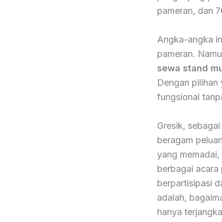
pameran, dan 7
Angka-angka ini
pameran. Namun
sewa stand mu
Dengan pilihan
fungsional tan
Gresik, sebaga
beragam peluang
yang memadai, s
berbagai acara
berpartisipasi 
adalah, bagaim
hanya terjangk