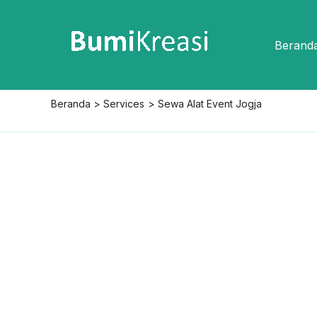
Lewati
ke
Berand
konten
Beranda
Services
Sewa Alat Event Jogja