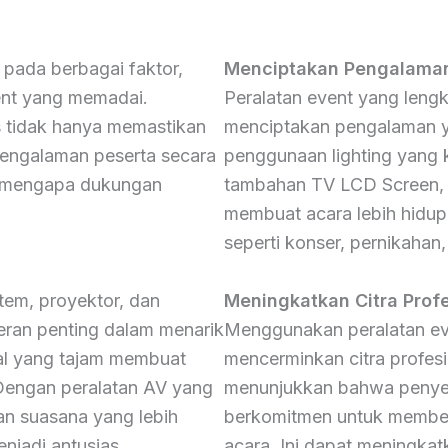
pada berbagai faktor,
Menciptakan Pengalaman
ent yang memadai.
Peralatan event yang len
s tidak hanya memastikan
menciptakan pengalaman ya
pengalaman peserta secara
penggunaan lighting yang 
an mengapa dukungan
tambahan TV LCD Screen,
membuat acara lebih hidup2
seperti konser, pernikahan
stem, proyektor, dan
Meningkatkan Citra Profe
eran penting dalam menarik
Menggunakan peralatan eve
ual yang tajam membuat
mencerminkan citra profesi
 Dengan peralatan AV yang
menunjukkan bahwa penyel
an suasana yang lebih
berkomitmen untuk memberi
njadi antusias.
acara. Ini dapat meningka