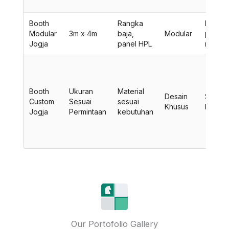
Booth
Rangka
Displa
Modular
3m x 4m
baja,
Modular
produk
Jogja
panel HPL
rak br
Booth
Ukuran
Material
Desain
Sesuai
Custom
Sesuai
sesuai
Khusus
Kebutu
Jogja
Permintaan
kebutuhan
Our Portofolio Gallery