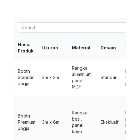
Nama
Fitur
Ukuran
Material
Desain
Produk
Tamba
Rangka
Booth
Meja, k
aluminium,
Standar
3m x 3m
Standar
dan
panel
Jogja
pener
MDF
Rangka
LCD TV
Booth
besi,
rak dis
Premium
3m x 6m
Eksklusif
panel
karpet
Jogja
kayu
premi