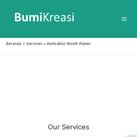
Lewati
ke
konten
Mai
Men
Beranda
Services
Kontraktor Booth Klaten
Our Services