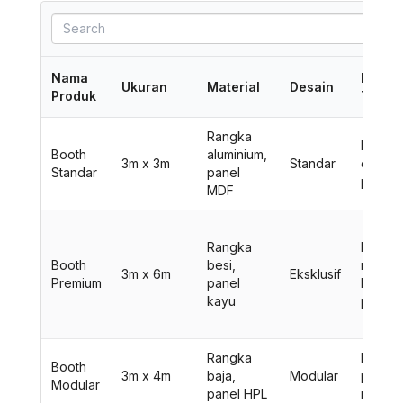
Nama
Fitur
Ukuran
Material
Desain
Produk
Tamba
Rangka
Meja, k
Booth
aluminium,
3m x 3m
Standar
dan
Standar
panel
pener
MDF
Rangka
LCD TV
Booth
besi,
rak dis
3m x 6m
Eksklusif
Premium
panel
karpet
kayu
premi
Rangka
Displa
Booth
3m x 4m
baja,
Modular
produk
Modular
panel HPL
rak br