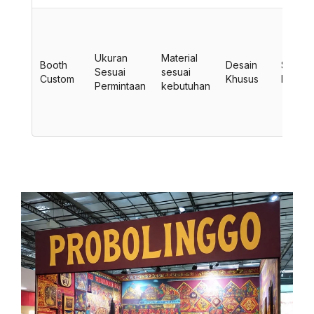
Ukuran
Material
Booth
Desain
Sesuai
Sesuai
sesuai
Custom
Khusus
Kebutu
Permintaan
kebutuhan