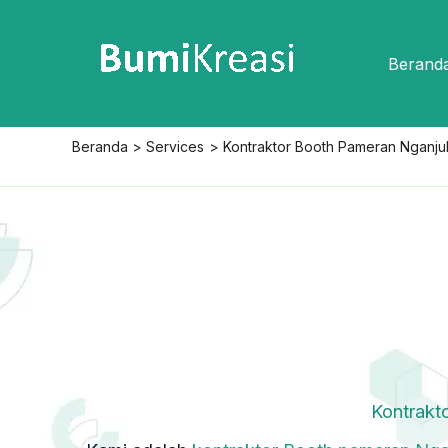
Lewati
ke
Berand
konten
Beranda
Services
Kontraktor Booth Pameran Nganju
Kontrakt