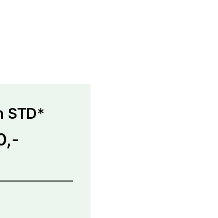
h STD
*
0,-