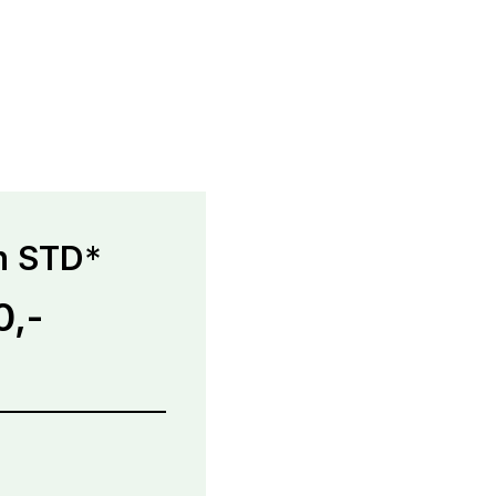
h STD
*
0,-