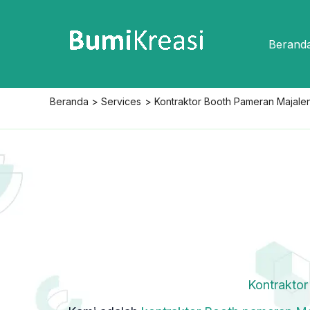
Lewati
ke
Berand
konten
Beranda
Services
Kontraktor Booth Pameran Majale
Kontrakto