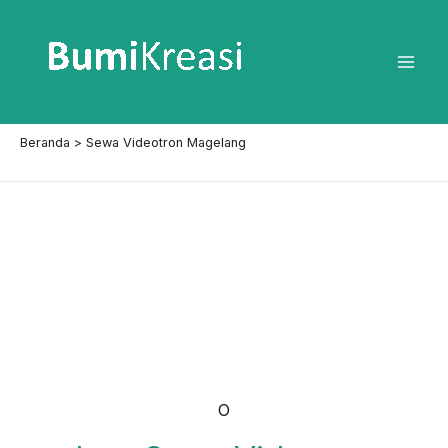
Lewati
ke
konten
Mai
Men
Beranda
Sewa Videotron Magelang
O