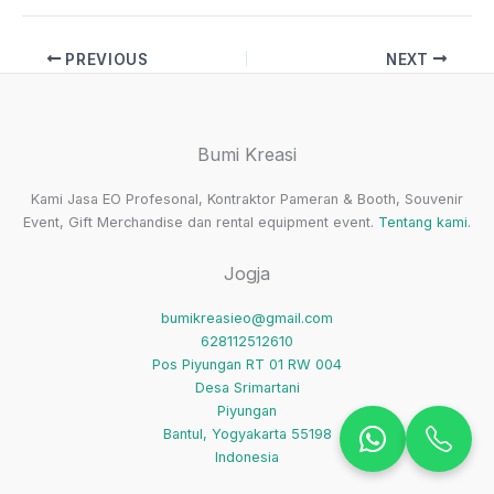
PREVIOUS
NEXT
Bumi Kreasi
Kami Jasa EO Profesonal, Kontraktor Pameran & Booth, Souvenir
Event, Gift Merchandise dan rental equipment event.
Tentang kami
.
Jogja
bumikreasieo@gmail.com
628112512610
Pos Piyungan RT 01 RW 004
Desa Srimartani
Piyungan
Bantul
,
Yogyakarta
55198
Indonesia