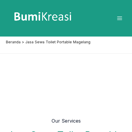
Lewati
ke
konten
Mai
Men
Beranda
Jasa Sewa Toilet Portable Magelang
Our Services