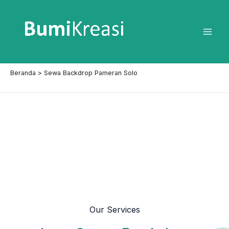
Lewati
ke
konten
Mai
Men
Beranda
Sewa Backdrop Pameran Solo
Our Services