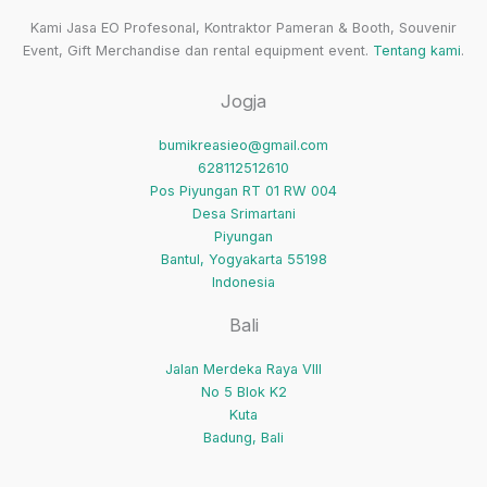
Kami Jasa EO Profesonal, Kontraktor Pameran & Booth, Souvenir
Event, Gift Merchandise dan rental equipment event.
Tentang kami
.
Jogja
bumikreasieo@gmail.com
628112512610
Pos Piyungan RT 01 RW 004
Desa Srimartani
Piyungan
Bantul
,
Yogyakarta
55198
Indonesia
Bali
Jalan Merdeka Raya VIII
No 5 Blok K2
Kuta
Badung
,
Bali