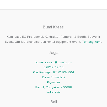
Bumi Kreasi
Kami Jasa EO Profesonal, Kontraktor Pameran & Booth, Souvenir
Event, Gift Merchandise dan rental equipment event.
Tentang kami
.
Jogja
bumikreasieo@gmail.com
628112512610
Pos Piyungan RT 01 RW 004
Desa Srimartani
Piyungan
Bantul
,
Yogyakarta
55198
Indonesia
Bali