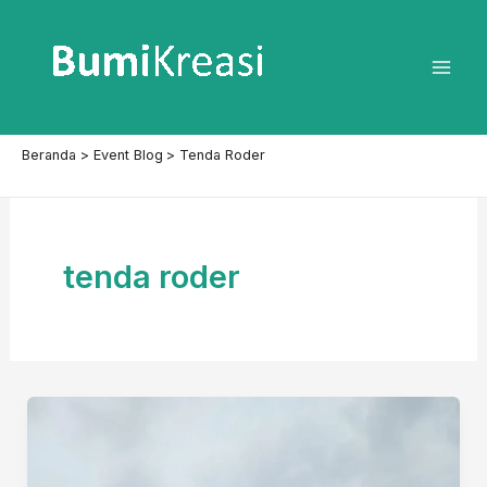
Lewati
ke
konten
Mai
Men
Beranda
Event Blog
Tenda Roder
tenda roder