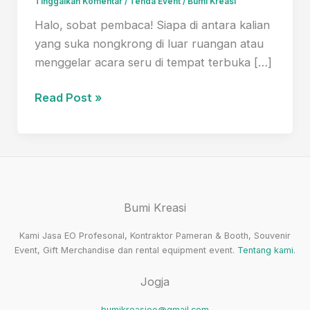
Tinggalkan Komentar
/
Tenda Event
/
Bumi Kreasi
Halo, sobat pembaca! Siapa di antara kalian
yang suka nongkrong di luar ruangan atau
menggelar acara seru di tempat terbuka […]
Tenda
Read Post »
Roder:
Solusi
Sempurna
untuk
Pernikahan
Bumi Kreasi
Outdoor
Kami Jasa EO Profesonal, Kontraktor Pameran & Booth, Souvenir
Event, Gift Merchandise dan rental equipment event.
Tentang kami
.
Jogja
bumikreasieo@gmail.com