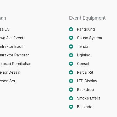
nan
Event Equipment
sa EO
Panggung
wa Alat Event
Sound System
ntraktor Booth
Tenda
ntraktor Pameran
Lighting
korasi Pernikahan
Genset
terior Desain
Partiai R8
tchen Set
LED Display
Backdrop
Smoke Effect
Barikade