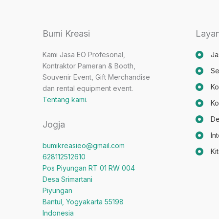
Klaten
Yang
Recommended?
Bumi Kreasi
Laya
Ini
Kami Jasa EO Profesonal,
Ja
Ahlinya
Kontraktor Pameran & Booth,
Se
Souvenir Event, Gift Merchandise
Ko
dan rental equipment event.
Tentang kami
.
Ko
De
Jogja
In
bumikreasieo@gmail.com
Ki
628112512610
Pos Piyungan RT 01 RW 004
Desa Srimartani
Piyungan
Bantul
,
Yogyakarta
55198
Indonesia