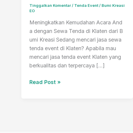
Tinggalkan Komentar
/
Tenda Event
/
Bumi Kreasi
EO
Meningkatkan Kemudahan Acara And
a dengan Sewa Tenda di Klaten dari B
umi Kreasi Sedang mencari jasa sewa
tenda event di Klaten? Apabila mau
mencari jasa tenda event Klaten yang
berkualitas dan terpercaya […]
Cari
Read Post »
Jasa
Sewa
Tenda
Event
Di