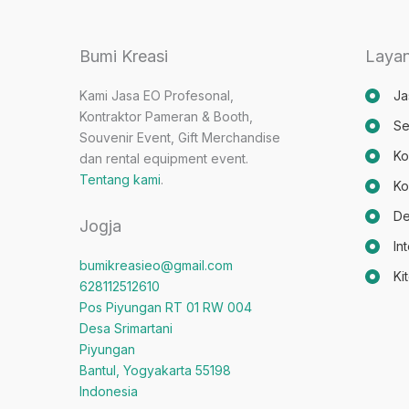
Bumi Kreasi
Laya
Kami Jasa EO Profesonal,
Ja
Kontraktor Pameran & Booth,
Se
Souvenir Event, Gift Merchandise
Ko
dan rental equipment event.
Tentang kami
.
Ko
De
Jogja
In
bumikreasieo@gmail.com
Ki
628112512610
Pos Piyungan RT 01 RW 004
Desa Srimartani
Piyungan
Bantul
,
Yogyakarta
55198
Indonesia