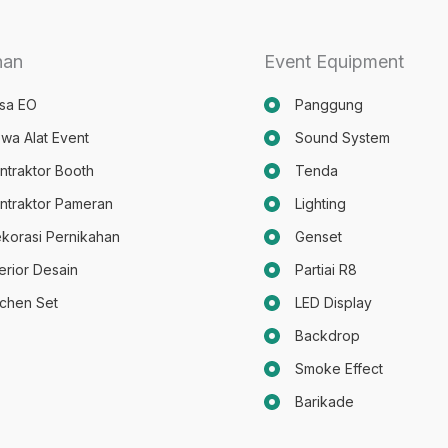
nan
Event Equipment
sa EO
Panggung
wa Alat Event
Sound System
ntraktor Booth
Tenda
ntraktor Pameran
Lighting
korasi Pernikahan
Genset
terior Desain
Partiai R8
tchen Set
LED Display
Backdrop
Smoke Effect
Barikade