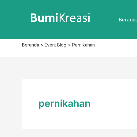
Lewati
ke
Berand
konten
Beranda
Event Blog
Pernikahan
pernikahan