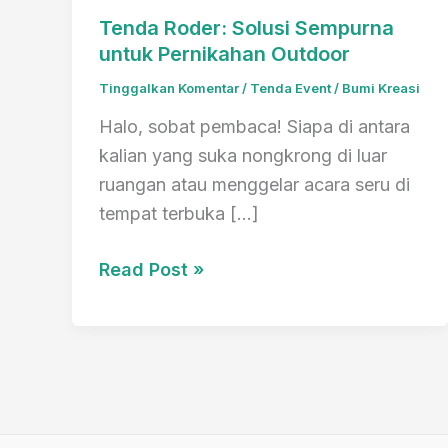
Tenda Roder: Solusi Sempurna
untuk Pernikahan Outdoor
Tinggalkan Komentar
/
Tenda Event
/
Bumi Kreasi
Halo, sobat pembaca! Siapa di antara
kalian yang suka nongkrong di luar
ruangan atau menggelar acara seru di
tempat terbuka […]
Tenda
Read Post »
Roder:
Solusi
Sempurna
untuk
Pernikahan
Outdoor