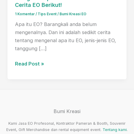
Cerita EO Berikut!
1 Komentar
/
Tips Event
/
Bumi Kreasi EO
Apa itu EO? Barangkali anda belum
mengenalnya. Dan ini adalah sedikit cerita
tentang mengenal apa itu EO, jenis-jenis EO,
tanggung […]
Mengenal
Read Post »
Apa
Itu
EO?
Pahami
3
Bumi Kreasi
Fakta
Cerita
Kami Jasa EO Profesonal, Kontraktor Pameran & Booth, Souvenir
EO
Event, Gift Merchandise dan rental equipment event.
Tentang kami
.