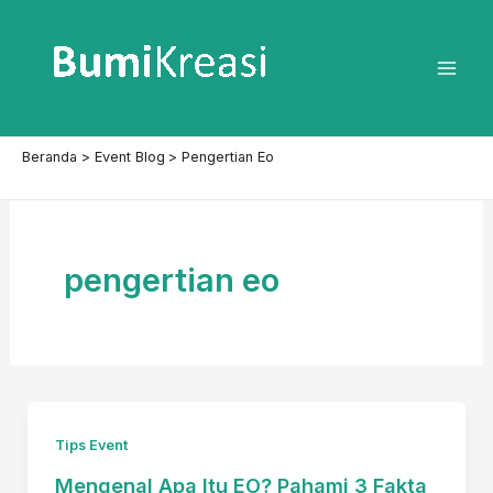
Lewati
ke
konten
Mai
Men
Beranda
Event Blog
Pengertian Eo
pengertian eo
Tips Event
Mengenal Apa Itu EO? Pahami 3 Fakta