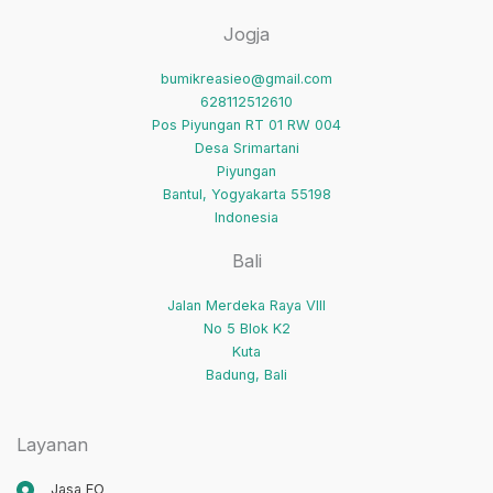
Berikut!
Jogja
bumikreasieo@gmail.com
628112512610
Pos Piyungan RT 01 RW 004
Desa Srimartani
Piyungan
Bantul
,
Yogyakarta
55198
Indonesia
Bali
Jalan Merdeka Raya VIII
No 5 Blok K2
Kuta
Badung
,
Bali
Layanan
Jasa EO