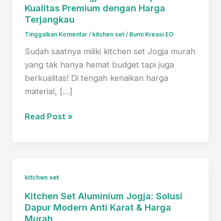
Kualitas Premium dengan Harga
Terjangkau
Tinggalkan Komentar
/
kitchen set
/
Bumi Kreasi EO
Sudah saatnya miliki kitchen set Jogja murah
yang tak hanya hemat budget tapi juga
berkualitas! Di tengah kenaikan harga
material, […]
Kitchen
Read Post »
Set
Jogja
Murah:
Dapatkan
kitchen set
Kualitas
Kitchen Set Aluminium Jogja: Solusi
Premium
Dapur Modern Anti Karat & Harga
dengan
Murah