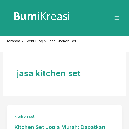
Lewati
ke
konten
Mai
Men
Beranda
Event Blog
Jasa Kitchen Set
jasa kitchen set
kitchen set
Kitchen Set Jogja Murah: Dapatkan