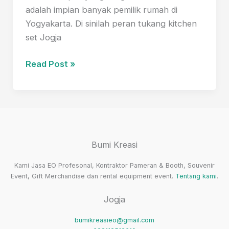
Harga
adalah impian banyak pemilik rumah di
Murah
Yogyakarta. Di sinilah peran tukang kitchen
set Jogja
Ini
Read Post »
Dia
1
Tukang
Kitchen
Set
Bumi Kreasi
Jogja
Profesional
Kami Jasa EO Profesonal, Kontraktor Pameran & Booth, Souvenir
untuk
Event, Gift Merchandise dan rental equipment event.
Tentang kami
.
Dapur
Jogja
Impian
bumikreasieo@gmail.com