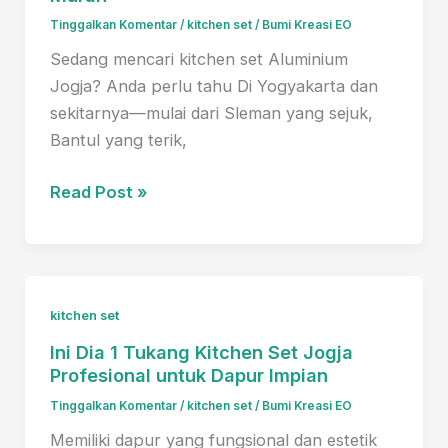
Harga
Tinggalkan Komentar
/
kitchen set
/
Bumi Kreasi EO
Terjangkau
Sedang mencari kitchen set Aluminium
Jogja? Anda perlu tahu Di Yogyakarta dan
sekitarnya—mulai dari Sleman yang sejuk,
Bantul yang terik,
Kitchen
Read Post »
Set
Aluminium
Jogja:
Solusi
kitchen set
Dapur
Ini Dia 1 Tukang Kitchen Set Jogja
Modern
Profesional untuk Dapur Impian
Anti
Karat
Tinggalkan Komentar
/
kitchen set
/
Bumi Kreasi EO
&
Memiliki dapur yang fungsional dan estetik