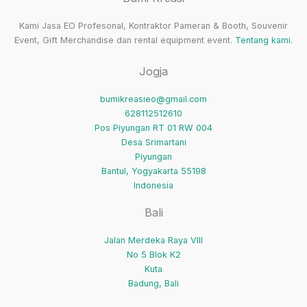
Visibilitas
Kami Jasa EO Profesonal, Kontraktor Pameran & Booth, Souvenir
dan
Event, Gift Merchandise dan rental equipment event.
Tentang kami
.
Penjualan
Jogja
Secara
Drastis
bumikreasieo@gmail.com
628112512610
Pos Piyungan RT 01 RW 004
Desa Srimartani
Piyungan
Bantul
,
Yogyakarta
55198
Indonesia
Bali
Jalan Merdeka Raya VIII
No 5 Blok K2
Kuta
Badung
,
Bali