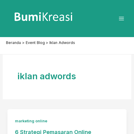
Lewati
ke
konten
Mai
Men
Beranda
Event Blog
Iklan Adwords
iklan adwords
marketing online
6 Strategi Pemasaran Online