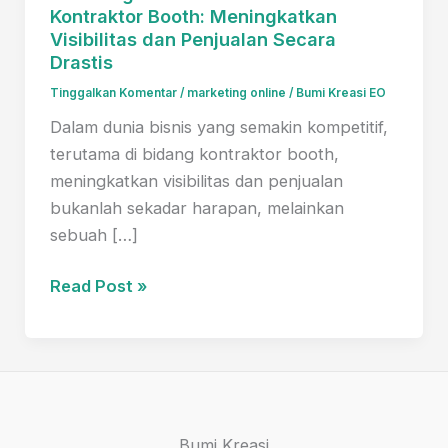
Kontraktor Booth: Meningkatkan
Visibilitas dan Penjualan Secara
Drastis
Tinggalkan Komentar
/
marketing online
/
Bumi Kreasi EO
Dalam dunia bisnis yang semakin kompetitif,
terutama di bidang kontraktor booth,
meningkatkan visibilitas dan penjualan
bukanlah sekadar harapan, melainkan
sebuah […]
6
Read Post »
Strategi
Pemasaran
Online
Kontraktor
Booth:
Bumi Kreasi
Meningkatkan