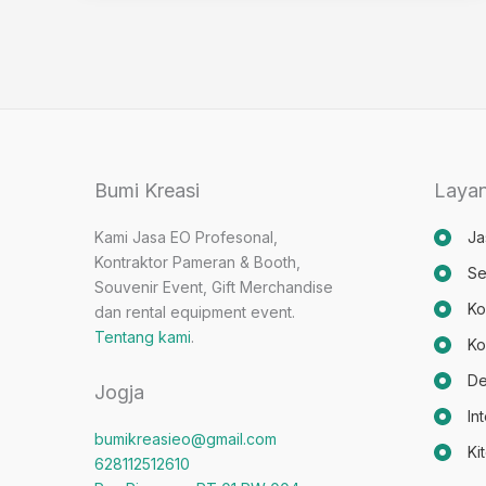
Fungsi
Dan
Cara
Pesannya
Bumi Kreasi
Laya
Kami Jasa EO Profesonal,
Ja
Kontraktor Pameran & Booth,
Se
Souvenir Event, Gift Merchandise
Ko
dan rental equipment event.
Tentang kami
.
Ko
De
Jogja
In
bumikreasieo@gmail.com
Ki
628112512610