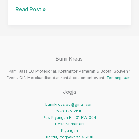
Inilah
Read Post »
1
Jasa
Kontraktor
Booth
Pameran
Bumi Kreasi
Di
Klaten
Kami Jasa EO Profesonal, Kontraktor Pameran & Booth, Souvenir
Murah
Event, Gift Merchandise dan rental equipment event.
Tentang kami
.
Jogja
bumikreasieo@gmail.com
628112512610
Pos Piyungan RT 01 RW 004
Desa Srimartani
Piyungan
Bantul
,
Yogyakarta
55198