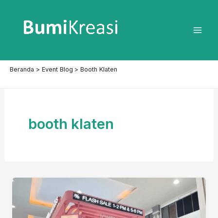
Lewati
ke
konten
Mai
Men
Beranda
Event Blog
Booth Klaten
booth klaten