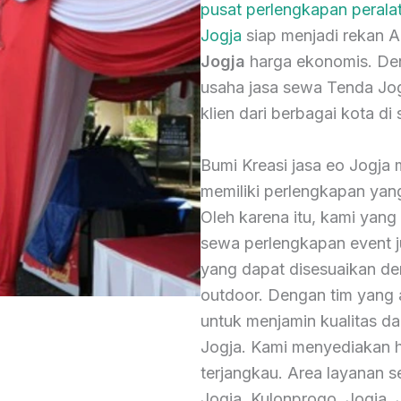
pusat perlengkapan perala
Jogja
siap menjadi rekan
Jogja
harga ekonomis. Den
usaha jasa sewa Tenda Jogj
klien dari berbagai kota di
Bumi Kreasi jasa eo Jogja 
memiliki perlengkapan ya
Oleh karena itu, kami yang
sewa perlengkapan event 
yang dapat disesuaikan d
outdoor. Dengan tim yang a
untuk menjamin kualitas d
Jogja. Kami menyediakan 
terjangkau. Area layanan 
Jogja, Kulonprogo, Jogja, 