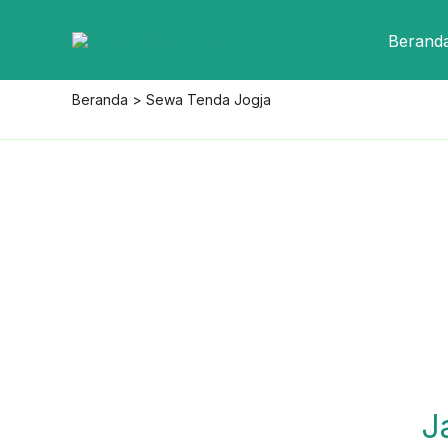
Lewati
Berand
ke
konten
Beranda
Sewa Tenda Jogja
J