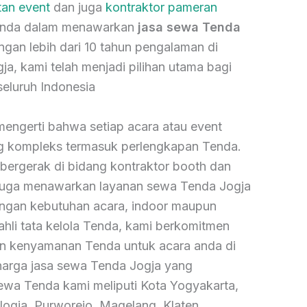
tan event
dan juga
kontraktor pameran
 Anda dalam menawarkan
jasa sewa Tenda
gan lebih dari 10 tahun pengalaman di
a, kami telah menjadi pilihan utama bagi
 seluruh Indonesia
mengerti bahwa setiap acara atau event
ng kompleks termasuk perlengkapan Tenda.
 bergerak di bidang kontraktor booth dan
juga menawarkan layanan sewa Tenda Jogja
engan kebutuhan acara, indoor maupun
hli tata kelola Tenda, kami berkomitmen
an kenyamanan Tenda untuk acara anda di
harga jasa sewa Tenda Jogja yang
sewa Tenda kami meliputi Kota Yogyakarta,
Jogja, Purworejo, Magelang, Klaten,