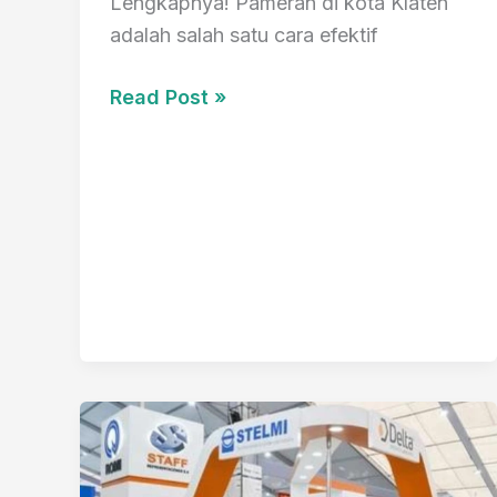
Lengkapnya! Pameran di kota Klaten
adalah salah satu cara efektif
Inilah
Read Post »
1
Jasa
Kontraktor
Booth
Pameran
Di
Klaten
Murah