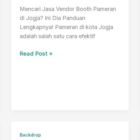
Mencari Jasa Vendor Booth Pameran
di Jogja? Ini Dia Panduan
Lengkapnya! Pameran di kota Jogja
adalah salah satu cara efektif
Jasa
Read Post »
Vendor
Booth
Pameran
Di
Jogja
Murah
Backdrop