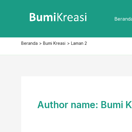
Lewati
ke
Berand
konten
Beranda
Bumi Kreasi
Laman 2
Author name: Bumi K