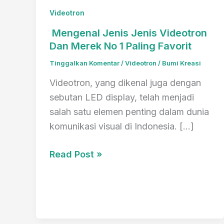
Videotron
Mengenal Jenis Jenis Videotron
Dan Merek No 1 Paling Favorit
Tinggalkan Komentar
/
Videotron
/
Bumi Kreasi
Videotron, yang dikenal juga dengan
sebutan LED display, telah menjadi
salah satu elemen penting dalam dunia
komunikasi visual di Indonesia. […]
Mengenal
Read Post »
Jenis
Jenis
Videotron
Dan