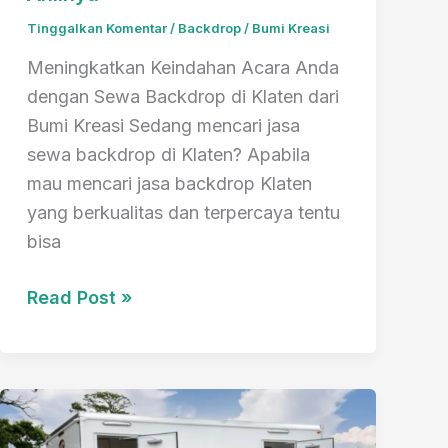
Tinggalkan Komentar
/
Backdrop
/
Bumi Kreasi
Meningkatkan Keindahan Acara Anda
dengan Sewa Backdrop di Klaten dari
Bumi Kreasi Sedang mencari jasa
sewa backdrop di Klaten? Apabila
mau mencari jasa backdrop Klaten
yang berkualitas dan terpercaya tentu
bisa
Cari
Read Post »
Jasa
Sewa
Backdrop
Di
Klaten