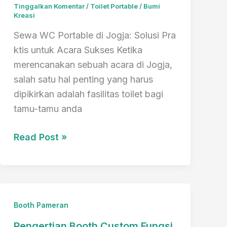
Tinggalkan Komentar
/
Toilet Portable
/
Bumi
Kreasi
Sewa WC Portable di Jogja: Solusi Pra
ktis untuk Acara Sukses Ketika
merencanakan sebuah acara di Jogja,
salah satu hal penting yang harus
dipikirkan adalah fasilitas toilet bagi
tamu-tamu anda
Inilah
Read Post »
1
Jasa
Sewa
WC
Booth Pameran
Portable
Di
Pengertian Booth Custom Fungsi