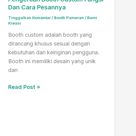
Dan Cara Pesannya
Jogja
Recomended
Tinggalkan Komentar
/
Booth Pameran
/
Bumi
Kreasi
Booth custom adalah booth yang
dirancang khusus sesuai dengan
kebutuhan dan keinginan pengguna.
Booth ini memiliki desain yang unik
dan
Pengertian
Read Post »
Booth
Custom
Fungsi
Dan
Cara