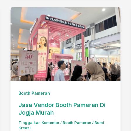
Interior
Cafe
Unik
Nuansa
Pernikahan
Adat
Jawa
Booth Pameran
Jasa Vendor Booth Pameran Di
Jogja Murah
Tinggalkan Komentar
/
Booth Pameran
/
Bumi
Kreasi