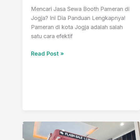
Mencari Jasa Sewa Booth Pameran di
Jogja? Ini Dia Panduan Lengkapnya!
Pameran di kota Jogja adalah salah
satu cara efektif
Ini
Read Post »
Dia
1
Jasa
Sewa
Booth
Pameran
di
Jogja
Terbaik