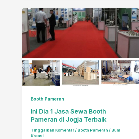
Merek
No
1
Paling
Favorit
Booth Pameran
Ini Dia 1 Jasa Sewa Booth
Pameran di Jogja Terbaik
Tinggalkan Komentar
/
Booth Pameran
/
Bumi
Kreasi