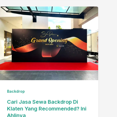
Garden
Itu
penting
untuk
Panggung
Pernikahan?
Backdrop
Cari Jasa Sewa Backdrop Di
Klaten Yang Recommended? Ini
Ahlinya